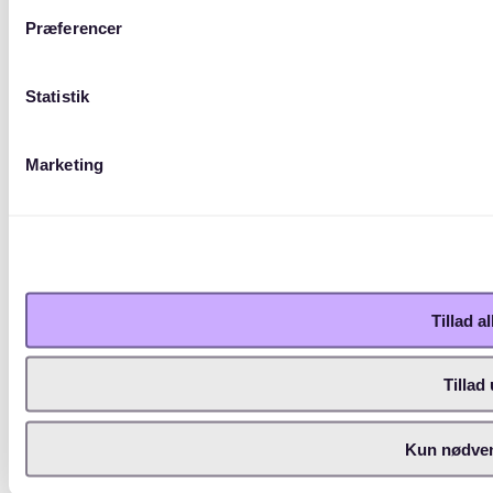
Præferencer
Statistik
Marketing
Tillad a
Tillad
Kun nødven